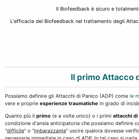
Il Biofeedback è sicuro e totalmente 
L'efficacia del Biofeedback nel trattamento degli Attacch
Il primo Attacco d
Possiamo definire gli Attacchi di Panico (ADP) come
le 
vere e proprie
esperienze traumatiche
in grado di incid
Quanto più il
primo
(e a volte unico) o i primi
attacchi di
condizione d'ansia anticipatoria che possiamo definire 
"
difficile
" o "
imbarazzante
" uscire qualora dovesse verifi
necessarie immediate in caso di ADP. In tal caso si parla