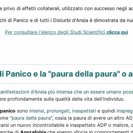
privo di effetti collaterali, utilizzato con successo negli a
i di Panico e di tutti i Disturbi d'Ansia è dimostrata da num
Per consultare l'elenco degli Studi Scientifici
clicca qui
i Panico e la "paura della paura" o 
manifestazioni d'Ansia più intensa che un essere umano poss
ere profondamente sulla qualità della vita dell'individuo.
 panico
sono
intensi
,
prolungati
,
inaspettati
e quindi
inspieg
come "
paura della paura
", ossia la paura di avere un altro ADP
carsi un nuovo incontrollabile e inaspettato ADP o malore, o 
 anche di
Agorafobia
che spesso sfocia in comportamenti di 