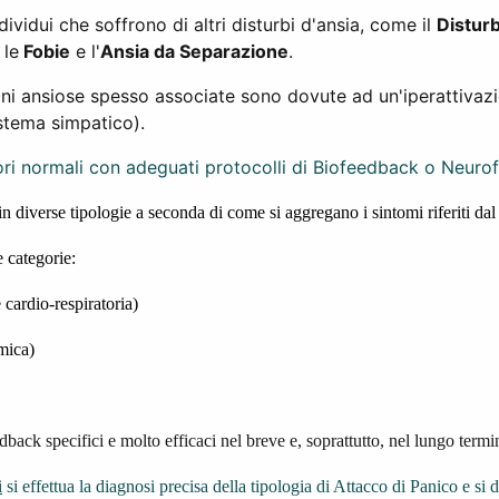
ividui che soffrono di altri disturbi d'ansia, come il
Disturb
 le
Fobie
e l'
Ansia da Separazione
.
zioni ansiose spesso associate sono dovute ad un'iperattivazi
stema simpatico).
lori normali con adeguati protocolli di Biofeedback o Neuro
in diverse tipologie a seconda di come si aggregano i sintomi riferiti dal
e categorie:
cardio-respiratoria)
mica)
edback specifici e molto efficaci nel breve e, soprattutto, nel lungo termi
i
si effettua la diagnosi precisa della tipologia di Attacco di Panico e si d