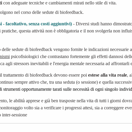
ti
con adeguate tecniche e cambiamenti mirati nello stile di vita.
volgono nel corso delle sedute di biofeedback.
- facoltativo, senza costi aggiuntivi)
- Diversi studi hanno dimostrato
di pratiche, questa attività non è obbligatoria e il non svolgerla non infl
o delle sedute di biofeedback
vengono fornite le indicazioni necessarie a
nismi
psicofisiologici che contrastano fortemente gli effetti dannosi dello s
a agli stressors inevitabili e l'energia mentale necessaria ad affrontarli 
 il trattamento di biofeedback devono essere poi
estese alla vita reale
, 
tinuo sempre attivo che, tra una seduta (o sessione) e quella successi
 di strumenti opportunamente tarati sulle necessità di ogni singolo indivi
ento, le abilità apprese e già ben trasposte nella vita di tutti i giorni do
onitoraggio volto sia a verificare i progressi attesi, sia a correggere eve
o inter-sessione