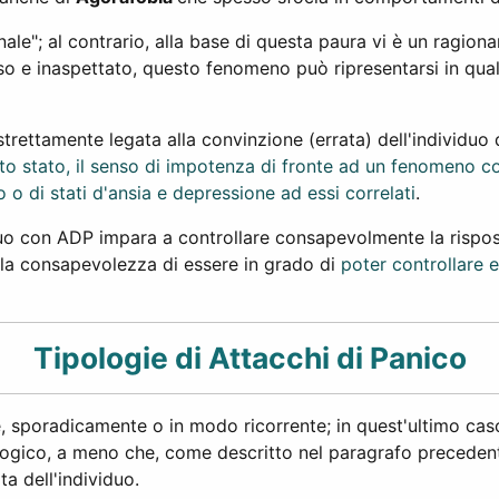
onale"; al contrario, alla base di questa paura vi è un ragi
iso e inaspettato, questo fenomeno può ripresentarsi in qu
rettamente legata alla convinzione (errata) dell'individuo 
sto stato, il senso di impotenza di fronte ad un fenomeno co
 o di stati d'ansia e depressione ad essi correlati
.
uo con ADP impara a controllare consapevolmente la risposta
a la consapevolezza di essere in grado di
poter controllare 
Tipologie di Attacchi di Panico
 sporadicamente o in modo ricorrente; in quest'ultimo caso 
gico, a meno che, come descritto nel paragrafo precedente
ta dell'individuo.