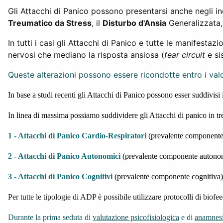
Gli Attacchi di Panico possono presentarsi anche negli ind
Treumatico da Stress
, il
Disturbo d'Ansia
Generalizzata,
In tutti i casi gli Attacchi di Panico e tutte le manifesta
nervosi che mediano la risposta ansiosa (
fear circuit
e si
Queste alterazioni possono essere ricondotte entro i va
In
base
a studi recenti gli Attacchi di Panico possono esser suddivisi 
In linea di massima possiamo suddividere gli Attacchi di panico in tr
1 - Attacchi di Panico Cardio-Respiratori
(prevalente componente 
2 - Attacchi di Panico Autonomici
(prevalente componente autono
3 - Attacchi di Panico Cognitivi
(prevalente componente cognitiva)
Per tutte le tipologie di ADP è possibile utilizzare protocolli di biofe
Durante la prima seduta di
valutazione psicofisiologica
e di
anamnes