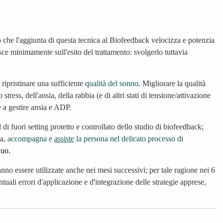
 che l'aggiunta di questa tecnica al Biofeedback velocizza e potenzia
uisce minimamente sull'esito del trattamento: svolgerlo tuttavia
 ripristinare una sufficiente
qualità del sonno
. Migliorare la qualità
tress, dell'ansia, della rabbia (e di altri stati di tensione/attivazione
e a gestire ansia e ADP.
al di fuori setting protetto e controllato dello studio di biofeedback;
va,
accompagna e
assiste
la persona nel delicato processo di
duo.
vranno essere utilizzate anche nei mesi successivi; per tale ragione nei 6
ntuali errori d'applicazione e d'integrazione delle strategie apprese,