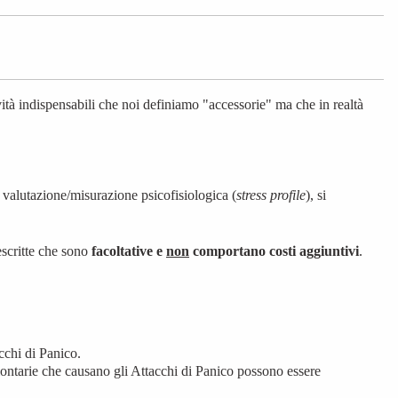
vità
indispensabili
che noi definiamo "accessorie" ma che in realtà
 valutazione/misurazione psicofisiologica (
stress profile
), si
escritte che sono
facoltative e
non
comportano costi aggiuntivi
.
cchi di Panico.
olontarie che causano
gli Attacchi di Panico
possono essere