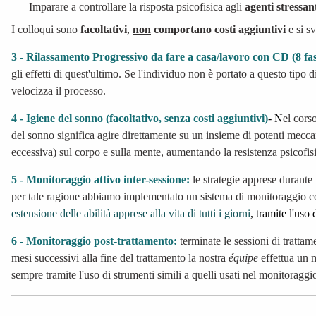
Imparare a controllare la risposta psicofisica agli
agenti stressan
I colloqui sono
facoltativi
,
non
comportano costi aggiuntivi
e si s
3 - Rilassamento Progressivo da fare a casa/lavoro con CD (8 fasi 
gli effetti di quest'ultimo. Se l'individuo non è portato a questo tipo 
velocizza il processo.
4 -
Igiene del sonno
(facoltativo, senza costi aggiuntivi)
- N
el cors
del sonno significa agire direttamente su un insieme di
potenti mecca
eccessiva) sul corpo e sulla mente, aumentando la resistenza psicofisic
5 - Monitoraggio attivo inter-sessione:
le strategie apprese durante
per tale ragione abbiamo implementato un sistema di monitoraggio con
estensione delle abilità apprese alla vita di tutti i giorni
, tramite l'uso
6 - Monitoraggio post-trattamento:
terminate le sessioni di trattam
mesi successivi alla fine del trattamento la nostra
équipe
effettua un m
sempre tramite l'uso di strumenti simili a quelli usati nel monitoraggi