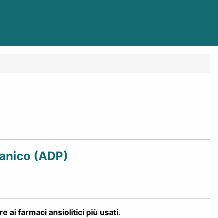
Panico (ADP)
e ai farmaci ansiolitici più usati
.