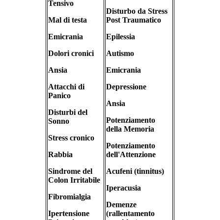
Tensivo
Disturbo da Stress
Mal di testa
Post Traumatico
Emicrania
Epilessia
Dolori cronici
Autismo
Ansia
Emicrania
Attacchi di
Depressione
Panico
Ansia
Disturbi del
Potenziamento
Sonno
della Memoria
Stress cronico
Potenziamento
Rabbia
dell'Attenzione
Sindrome del
Acufeni (tinnitus)
Colon Irritabile
Iperacusia
Fibromialgia
Demenze
Ipertensione
(rallentamento