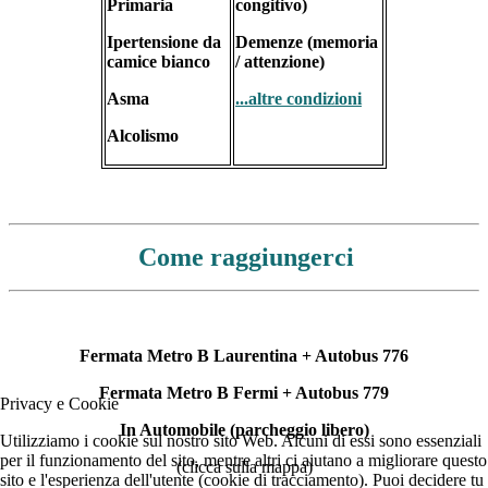
Primaria
congitivo)
Ipertensione da
Demenze (memoria
camice bianco
/ attenzione)
Asma
...altre condizioni
Alcolismo
Come raggiungerci
Fermata Metro B Laurentina + Autobus 776
Fermata Metro B Fermi + Autobus 779
Privacy e Cookie
In Automobile (parcheggio libero)
Utilizziamo i cookie sul nostro sito Web. Alcuni di essi sono essenziali
per il funzionamento del sito, mentre altri ci aiutano a migliorare questo
(clicca sulla mappa)
sito e l'esperienza dell'utente (cookie di tracciamento). Puoi decidere tu