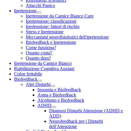
Riferimenti Scientifici
Attacchi Panico
Ipertensione
Ipertensione da Camice Bianco Cure
Ipertensione: classificazioni
Ipertensione: fattori di rischio
Stress e Ipertensione
Meccanismi neurofisiologici dell'ipertensione
Biofeedback e Ipertensione
Come funziona?
Quanto costa?
Quanto dura?
Ipertensione da Camice Bianco
Riabilitazione Cognitiva Anziani
Colon Irritabile
Biofeedback
Altri Disturbi
Insonnia e Biofeedback
Asma e Biofeedback
Alcolismo e Biofeedback
ADHD
Diagnosi Disturbi Attenzione (ADHD e
ADD)
Neurofeedback per i Disturbi
dell'Attenzione