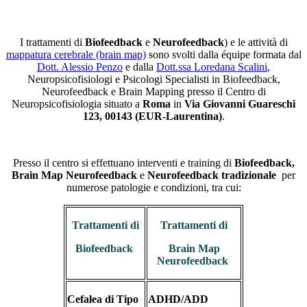
I trattamenti di
Biofeedback
e
Neurofeedback
) e le attività di
mappatura cerebrale (brain map)
sono svolti dalla équipe formata dal
Dott. Alessio Penzo
e dalla
Dott.ssa Loredana Scalini
,
Neuropsicofisiologi e Psicologi Specialisti in Biofeedback,
Neurofeedback e Brain Mapping presso il Centro di
Neuropsicofisiologia situato a
Roma
in
Via Giovanni Guareschi
123, 00143 (EUR-Laurentina)
.
Presso il centro si effettuano interventi e training di
Biofeedback,
Brain Map Neurofeedback
e
Neurofeedback tradizionale
per
numerose patologie e condizioni, tra cui:
Trattamenti di
Trattamenti di
Biofeedback
Brain Map
Neurofeedback
Cefalea di Tipo
ADHD/ADD