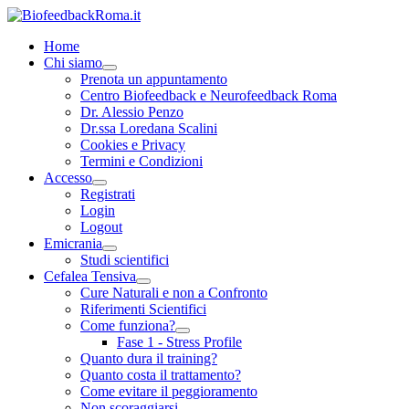
Home
Chi siamo
Prenota un appuntamento
Centro Biofeedback e Neurofeedback Roma
Dr. Alessio Penzo
Dr.ssa Loredana Scalini
Cookies e Privacy
Termini e Condizioni
Accesso
Registrati
Login
Logout
Emicrania
Studi scientifici
Cefalea Tensiva
Cure Naturali e non a Confronto
Riferimenti Scientifici
Come funziona?
Fase 1 - Stress Profile
Quanto dura il training?
Quanto costa il trattamento?
Come evitare il peggioramento
Non scoraggiarsi