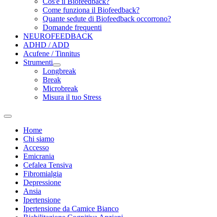
Cos'è il Biofeedback?
Come funziona il Biofeedback?
Quante sedute di Biofeedback occorrono?
Domande frequenti
NEUROFEEDBACK
ADHD / ADD
Acufene / Tinnitus
Strumenti
Longbreak
Break
Microbreak
Misura il tuo Stress
Home
Chi siamo
Accesso
Emicrania
Cefalea Tensiva
Fibromialgia
Depressione
Ansia
Ipertensione
Ipertensione da Camice Bianco