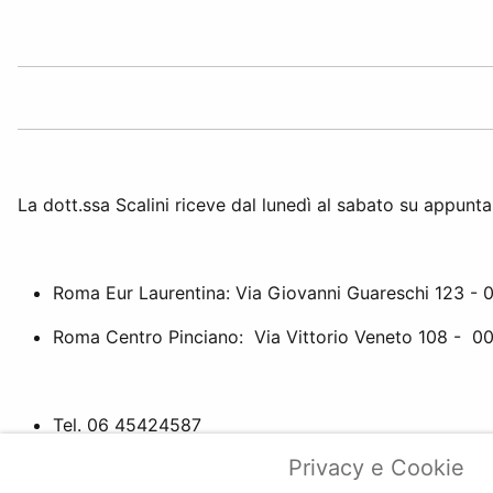
La dott.ssa Scalini riceve dal lunedì al sabato su appunt
Roma Eur Laurentina: Via Giovanni Guareschi 123 - 
Roma Centro Pinciano: Via Vittorio Veneto 108 - 0
Tel. 06 45424587
Fax. 06 99335853 (24/7)
Privacy e Cookie
Cell. 347 2959916