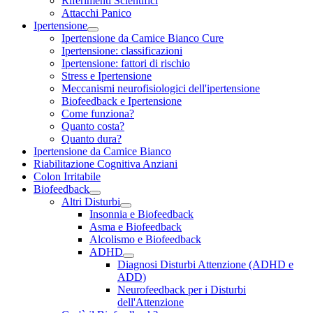
Riferimenti Scientifici
Attacchi Panico
Ipertensione
Ipertensione da Camice Bianco Cure
Ipertensione: classificazioni
Ipertensione: fattori di rischio
Stress e Ipertensione
Meccanismi neurofisiologici dell'ipertensione
Biofeedback e Ipertensione
Come funziona?
Quanto costa?
Quanto dura?
Ipertensione da Camice Bianco
Riabilitazione Cognitiva Anziani
Colon Irritabile
Biofeedback
Altri Disturbi
Insonnia e Biofeedback
Asma e Biofeedback
Alcolismo e Biofeedback
ADHD
Diagnosi Disturbi Attenzione (ADHD e
ADD)
Neurofeedback per i Disturbi
dell'Attenzione