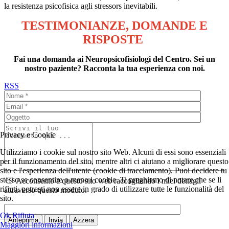
la resistenza psicofisica agli stressors inevitabili.
TESTIMONIANZE, DOMANDE E
RISPOSTE
Fai una domanda ai Neuropsicofisiologi del Centro. Sei un
nostro paziente? Racconta la tua esperienza con noi.
RSS
Privacy e Cookie
Utilizziamo i cookie sul nostro sito Web. Alcuni di essi sono essenziali
per il funzionamento del sito, mentre altri ci aiutano a migliorare questo
sito e l'esperienza dell'utente (cookie di tracciamento). Puoi decidere tu
stesso se consentire o meno i cookie. Ti preghiamo di notare che se li
Acconsento a questo sito web raccogliendo i miei dettagli
rifiuti, potresti non essere in grado di utilizzare tutte le funzionalità del
attraverso questo modulo.
sito.
Ok
Rifiuta
Anteprima
Invia
Azzera
Maggiori informazioni