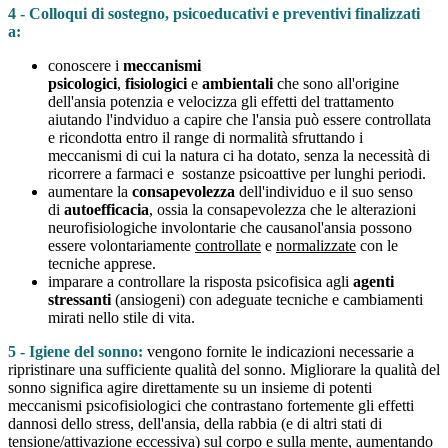
4 - Colloqui di sostegno, psicoeducativi e preventivi finalizzati
a:
conoscere i
meccanismi
psicologici
,
fisiologici
e
ambientali
che sono all'origine
dell'ansia potenzia e velocizza gli effetti del trattamento
aiutando l'indviduo a capire che l'ansia può essere controllata
e ricondotta entro il range di normalità sfruttando i
meccanismi di cui la natura ci ha dotato, senza la necessità di
ricorrere a farmaci e sostanze psicoattive per lunghi periodi.
aumentare la
consapevolezza
dell'individuo e il suo senso
di
autoefficacia
, ossia la consapevolezza che le alterazioni
neurofisiologiche involontarie che causanol'ansia possono
essere volontariamente
controllate
e
normalizzate
con le
tecniche apprese.
imparare a controllare la risposta psicofisica agli
agenti
stressanti
(ansiogeni) con adeguate tecniche e cambiamenti
mirati nello stile di vita.
5 -
Igiene del sonno:
vengono fornite le indicazioni necessarie a
ripristinare una sufficiente qualità del sonno. Migliorare la qualità del
sonno significa agire direttamente su un insieme di potenti
meccanismi psicofisiologici che contrastano fortemente gli effetti
dannosi dello stress, dell'ansia, della rabbia (e di altri stati di
tensione/attivazione eccessiva) sul corpo e sulla mente, aumentando