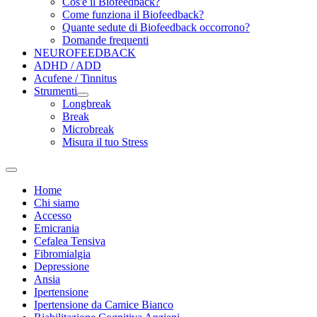
Cos'è il Biofeedback?
Come funziona il Biofeedback?
Quante sedute di Biofeedback occorrono?
Domande frequenti
NEUROFEEDBACK
ADHD / ADD
Acufene / Tinnitus
Strumenti
Longbreak
Break
Microbreak
Misura il tuo Stress
Home
Chi siamo
Accesso
Emicrania
Cefalea Tensiva
Fibromialgia
Depressione
Ansia
Ipertensione
Ipertensione da Camice Bianco