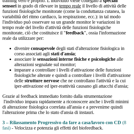
training vero e proprio. L'individuo viene collegato a
speciali
sensori
in grado di rilevare in
tempo reale
il livello di attività delle
funzioni fisiologiche monitorate (come la conduttanza cutanea, la
variabilità del ritmo cardiaco, la respirazione, ecc.): in tal modo
l'individuo può osservare su un grande monitor le variazioni in
tempo reale del livello d'attività delle funzioni fisiologiche
monitorate, ciò che costituisce il "
feedback
", ossia l'informazione
reale da utilizzare per:
divenire
consapevole
degli stati d'alterazione fisiologica in
corso associati agli
stati d'ansia
;
associare le
sensazioni interne fisiche e psicologiche
alle
alterazioni segnalate sul monitor;
imparare a controllare i livelli d'attivazione delle funzioni
fisiologiche alterate e quindi a controllare i livelli d'attivazione
delle
strutture nervose
che ne controllano l'attività e la cui
iper-attivazione ed iper-reattività causano gli attacchi d'ansia;
Grazie al feedback immediato fornito dalla strumentazione
l'individuo impara rapidamente a riconoscere anche i livelli minimi
di alterazione fisiologica correlata all'ansia e a prevenirne quindi
l'alterazione prima che lo stato d'ansia di instauri.
3 – Rilassamento Progressivo da fare a casa/lavoro con CD
(8
fasi)
- Velocizza e potenzia gli effetti del biofeedback.