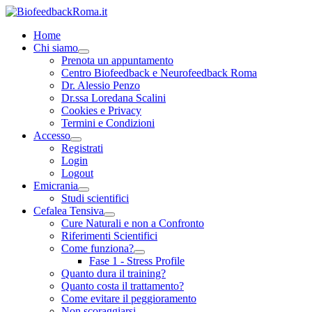
Home
Chi siamo
Prenota un appuntamento
Centro Biofeedback e Neurofeedback Roma
Dr. Alessio Penzo
Dr.ssa Loredana Scalini
Cookies e Privacy
Termini e Condizioni
Accesso
Registrati
Login
Logout
Emicrania
Studi scientifici
Cefalea Tensiva
Cure Naturali e non a Confronto
Riferimenti Scientifici
Come funziona?
Fase 1 - Stress Profile
Quanto dura il training?
Quanto costa il trattamento?
Come evitare il peggioramento
Non scoraggiarsi