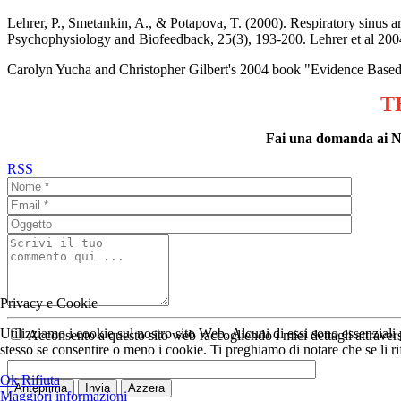
Lehrer, P., Smetankin, A., & Potapova, T. (2000). Respiratory sinus 
Psychophysiology and Biofeedback, 25(3), 193-200. Lehrer et al 200
Carolyn Yucha and Christopher Gilbert's 2004 book "Evidence Bas
T
Fai una domanda ai Neu
RSS
Privacy e Cookie
Utilizziamo i cookie sul nostro sito Web. Alcuni di essi sono essenziali p
Acconsento a questo sito web raccogliendo i miei dettagli attrave
stesso se consentire o meno i cookie. Ti preghiamo di notare che se li rifiu
Ok
Rifiuta
Anteprima
Invia
Azzera
Maggiori informazioni