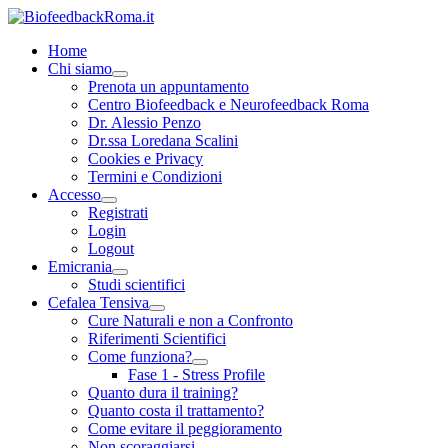
Home
Chi siamo
Prenota un appuntamento
Centro Biofeedback e Neurofeedback Roma
Dr. Alessio Penzo
Dr.ssa Loredana Scalini
Cookies e Privacy
Termini e Condizioni
Accesso
Registrati
Login
Logout
Emicrania
Studi scientifici
Cefalea Tensiva
Cure Naturali e non a Confronto
Riferimenti Scientifici
Come funziona?
Fase 1 - Stress Profile
Quanto dura il training?
Quanto costa il trattamento?
Come evitare il peggioramento
Non scoraggiarsi