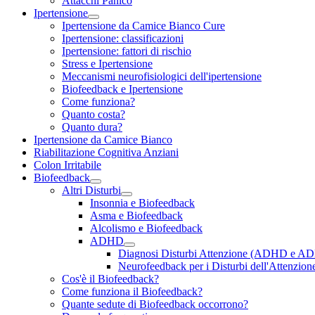
Attacchi Panico
Ipertensione
Ipertensione da Camice Bianco Cure
Ipertensione: classificazioni
Ipertensione: fattori di rischio
Stress e Ipertensione
Meccanismi neurofisiologici dell'ipertensione
Biofeedback e Ipertensione
Come funziona?
Quanto costa?
Quanto dura?
Ipertensione da Camice Bianco
Riabilitazione Cognitiva Anziani
Colon Irritabile
Biofeedback
Altri Disturbi
Insonnia e Biofeedback
Asma e Biofeedback
Alcolismo e Biofeedback
ADHD
Diagnosi Disturbi Attenzione (ADHD e A
Neurofeedback per i Disturbi dell'Attenzion
Cos'è il Biofeedback?
Come funziona il Biofeedback?
Quante sedute di Biofeedback occorrono?