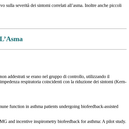
 sulla severità dei sintomi correlati all’asma. Inoltre anche piccoli
r L’Asma
n addestrati se erano nel gruppo di controllo, utilizzando il
a impedenza respiratoria coincidenti con la riduzione dei sintomi (Kern-
mune function in asthma patients undergoing biofeedback-assisted
s EMG and incentive inspirometry biofeedback for asthma: A pilot study.