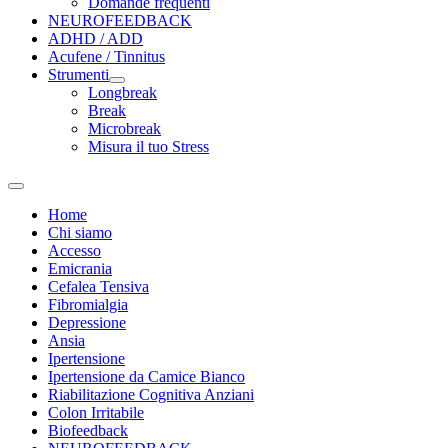
Domande frequenti
NEUROFEEDBACK
ADHD / ADD
Acufene / Tinnitus
Strumenti
Longbreak
Break
Microbreak
Misura il tuo Stress
Home
Chi siamo
Accesso
Emicrania
Cefalea Tensiva
Fibromialgia
Depressione
Ansia
Ipertensione
Ipertensione da Camice Bianco
Riabilitazione Cognitiva Anziani
Colon Irritabile
Biofeedback