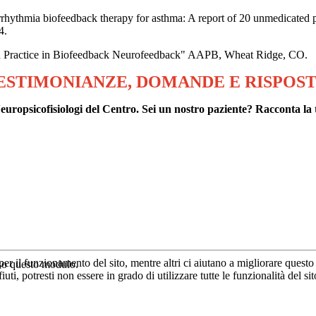
arrhythmia biofeedback therapy for asthma: A report of 20 unmedicated
4.
ed Practice in Biofeedback Neurofeedback" AAPB, Wheat Ridge, CO.
ESTIMONIANZE, DOMANDE E RISPOS
ropsicofisiologi del Centro. Sei un nostro paziente? Racconta la 
er il funzionamento del sito, mentre altri ci aiutano a migliorare questo 
rso questo modulo.
ti, potresti non essere in grado di utilizzare tutte le funzionalità del sit