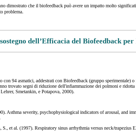
no dimostrato che il biofeedback può avere un impatto molto significativo
sto problema.
 sostegno dell’Efficacia del Biofeedback pe
 con 94 asmatici, addestrati con Biofeedback (gruppo sperimentale) o no
i hanno trovato segni di riduzione dell'infiammazione dei polmoni e ridott
 Lehrer, Smetankin, e Potapova, 2000).
). Asthma severity, psychophysiological indicators of arousal, and im
.
es, S., et al. (1997). Respiratory sinus arrhythmia versus neck/trapeziu