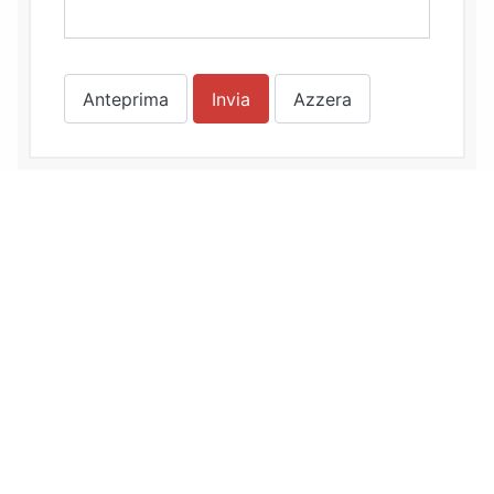
Anteprima
Invia
Azzera