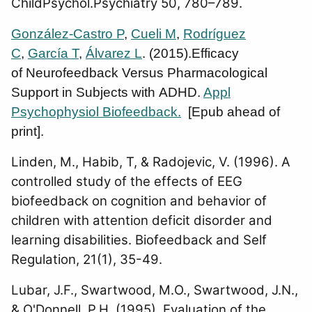
ChildPsychol.Psychiatry 50, 780–789.
González-Castro P
,
Cueli M
,
Rodríguez
C
,
García T
,
Álvarez L
. (2015).Efficacy
of Neurofeedback Versus Pharmacological
Support in Subjects with ADHD.
Appl
Psychophysiol Biofeedback.
[Epub ahead of
print].
Linden, M., Habib, T, & Radojevic, V. (1996). A
controlled study of the effects of EEG
biofeedback on cognition and behavior of
children with attention deficit disorder and
learning disabilities. Biofeedback and Self
Regulation, 21(1), 35-49.
Lubar, J.F., Swartwood, M.O., Swartwood, J.N.,
& O'Donnell, P.H. (1995). Evaluation of the