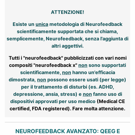
ATTENZIONE!
Esiste un
unica
metodologia di Neurofeedback
scientificamente supportata che si chiama,
semplicemente, Neurofeedback, senza l'aggiunta di
altri aggettivi.
Tutti i "neurofeedback" pubblicizzati con vari nomi
compositi "neurofeedback x"
non
sono supportati
scientificamente,
non
hanno un'efficacia
dimostrata,
non
possono essere usati (per legge)
per il trattamento di disturbi (es. ADHD,
depressione, ansia, stress) e
non
fanno uso di
dispositivi approvati per uso medico
(Medical CE
certified, FDA registered). Fare molta attenzione.
NEUROFEEDBACK AVANZATO: QEEG E