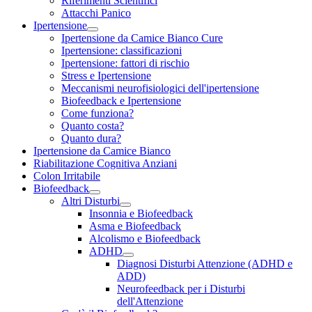
Riferimenti Scientifici
Attacchi Panico
Ipertensione
Ipertensione da Camice Bianco Cure
Ipertensione: classificazioni
Ipertensione: fattori di rischio
Stress e Ipertensione
Meccanismi neurofisiologici dell'ipertensione
Biofeedback e Ipertensione
Come funziona?
Quanto costa?
Quanto dura?
Ipertensione da Camice Bianco
Riabilitazione Cognitiva Anziani
Colon Irritabile
Biofeedback
Altri Disturbi
Insonnia e Biofeedback
Asma e Biofeedback
Alcolismo e Biofeedback
ADHD
Diagnosi Disturbi Attenzione (ADHD e
ADD)
Neurofeedback per i Disturbi
dell'Attenzione