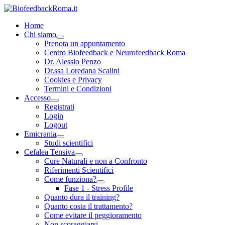
Home
Chi siamo
Prenota un appuntamento
Centro Biofeedback e Neurofeedback Roma
Dr. Alessio Penzo
Dr.ssa Loredana Scalini
Cookies e Privacy
Termini e Condizioni
Accesso
Registrati
Login
Logout
Emicrania
Studi scientifici
Cefalea Tensiva
Cure Naturali e non a Confronto
Riferimenti Scientifici
Come funziona?
Fase 1 - Stress Profile
Quanto dura il training?
Quanto costa il trattamento?
Come evitare il peggioramento
Non scoraggiarsi