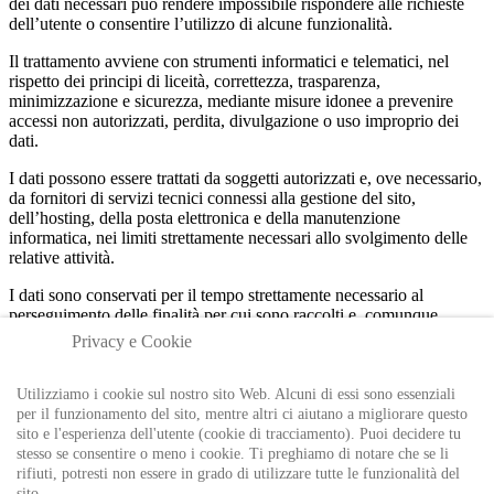
dei dati necessari può rendere impossibile rispondere alle richieste
dell’utente o consentire l’utilizzo di alcune funzionalità.
Il trattamento avviene con strumenti informatici e telematici, nel
rispetto dei principi di liceità, correttezza, trasparenza,
minimizzazione e sicurezza, mediante misure idonee a prevenire
accessi non autorizzati, perdita, divulgazione o uso improprio dei
dati.
I dati possono essere trattati da soggetti autorizzati e, ove necessario,
da fornitori di servizi tecnici connessi alla gestione del sito,
dell’hosting, della posta elettronica e della manutenzione
informatica, nei limiti strettamente necessari allo svolgimento delle
relative attività.
I dati sono conservati per il tempo strettamente necessario al
perseguimento delle finalità per cui sono raccolti e, comunque,
secondo criteri coerenti con gli obblighi di legge e con le esigenze di
Privacy e Cookie
tutela dei diritti del titolare. I dati trasmessi tramite richieste di
contatto sono conservati per il tempo necessario a gestire la richiesta
e gli eventuali adempimenti connessi. Gli eventuali commenti
Utilizziamo i cookie sul nostro sito Web. Alcuni di essi sono essenziali
restano pubblicati fino a rimozione o diversa determinazione del
per il funzionamento del sito, mentre altri ci aiutano a migliorare questo
titolare.
sito e l'esperienza dell'utente (cookie di tracciamento). Puoi decidere tu
stesso se consentire o meno i cookie. Ti preghiamo di notare che se li
L’interessato può esercitare, nei casi previsti dalla normativa vigente,
rifiuti, potresti non essere in grado di utilizzare tutte le funzionalità del
il diritto di accesso ai dati personali, di rettifica, di cancellazione, di
sito.