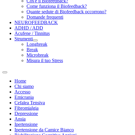
Cos'è il Biofeedback?
Come funziona il Biofeedback?
Quante sedute di Biofeedback occorrono?
Domande frequenti
NEUROFEEDBACK
ADHD / ADD
Acufene / Tinnitus
Strumenti
Longbreak
Break
Microbreak
Misura il tuo Stress
Home
Chi siamo
Accesso
Emicrania
Cefalea Tensiva
Fibromialgia
Depressione
Ansia
Ipertensione
Ipertensione da Camice Bianco