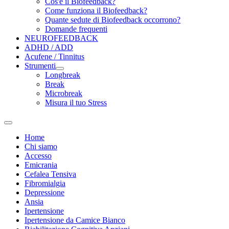
Cos'è il Biofeedback?
Come funziona il Biofeedback?
Quante sedute di Biofeedback occorrono?
Domande frequenti
NEUROFEEDBACK
ADHD / ADD
Acufene / Tinnitus
Strumenti
Longbreak
Break
Microbreak
Misura il tuo Stress
Home
Chi siamo
Accesso
Emicrania
Cefalea Tensiva
Fibromialgia
Depressione
Ansia
Ipertensione
Ipertensione da Camice Bianco