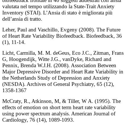
biofeedback frontale in 40 soggetti addestrati con ansia
valutata nel tempo utilizzando la State-Trait Anxiety
Inventory (STAI). L’Ansia di stato è migliorata più
dell’ansia di tratto.
Leher, Paul and Vaschillo, Evgeny (2008). The Future
of Heart Rate Variability Biofeedback. Biofeedback, 36
(1), 11-14.
Licht, Carmilla, M. M. deGeus, Eco J.C., Zitman, Frans
G, Hoogendijk, Witte J.G., vanDyke, Richard and
Pennix, Brenda W.J.H. (2008). Association Between
Major Depressive Disorder and Heart Rate Variability in
the Netherlands Study of Depression and Anxiety
(NESDA). Archives of General Psychiatry, 65 (12),
1358-1367
McCraty, R., Atkinson, M, & Tiller, W A. (1995). The
effects of emotion on short term heart rate variability
using power spectrum analysis. American Journal of
Cardiology, 76 (14), 1089-1093.