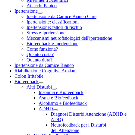
Riferimenti Scientifici
Attacchi Panico
Ipertensione
Ipertensione da Camice Bianco Cure
Ipertensione: classificazioni
Ipertensione: fattori di rischio
Stress e Ipertensione
Meccanismi neurofisiologici dell'ipertensione
Biofeedback e Ipertensione
Come funziona?
Quanto costa?
Quanto dura?
Ipertensione da Camice Bianco
Riabilitazione Cognitiva Anziani
Colon Irritabile
Biofeedback
Altri Disturbi
Insonnia e Biofeedback
Asma e Biofeedback
Alcolismo e Biofeedback
ADHD
Diagnosi Disturbi Attenzione (ADHD e
ADD)
Neurofeedback per i Disturbi
dell'Attenzione