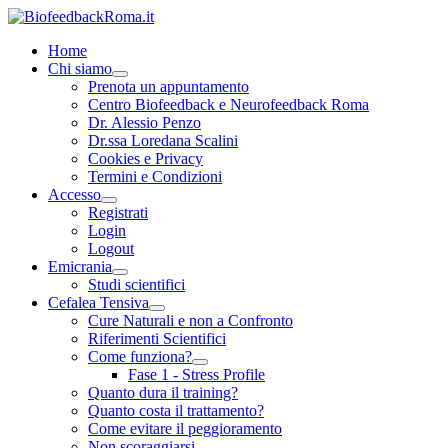
Home
Chi siamo
Prenota un appuntamento
Centro Biofeedback e Neurofeedback Roma
Dr. Alessio Penzo
Dr.ssa Loredana Scalini
Cookies e Privacy
Termini e Condizioni
Accesso
Registrati
Login
Logout
Emicrania
Studi scientifici
Cefalea Tensiva
Cure Naturali e non a Confronto
Riferimenti Scientifici
Come funziona?
Fase 1 - Stress Profile
Quanto dura il training?
Quanto costa il trattamento?
Come evitare il peggioramento
Non scoraggiarsi