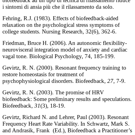
biofeedback ad un tipo di tecnica di rilassamento riduce
i sintomi di ansia più che il rilassamento da solo.
Fehring, R.J. (1983). Effects of biofeedback-aided
relaxation on the psychological stress symptoms of
college students. Nursing Research, 32(6), 362-6.
Friedman, Bruce H. (2006). An autonomic flexibility-
neurovisceral integration model of anxiety and cardiac
vagal tone. Biological Psychology, 74, 185-199.
Gevirtz, R. N. (2000). Resonant frequency training to
restore homeostasis for treatment of
psychophysiological disorders. Biofeedback
, 27
, 7-9.
Gevirtz, R. N. (2003). The promise of HRV
biofeedback: Some preliminary results and speculations.
Biofeedback
, 31
(3), 18-19.
Gevirtz, Richard N. and Lehrer, Paul (2003). Resonant
Frequency Heart Rate Variability. In Schwartz, Mark S.
and Andrasik, Frank (Ed.), Biofeedback a Practitioner’s